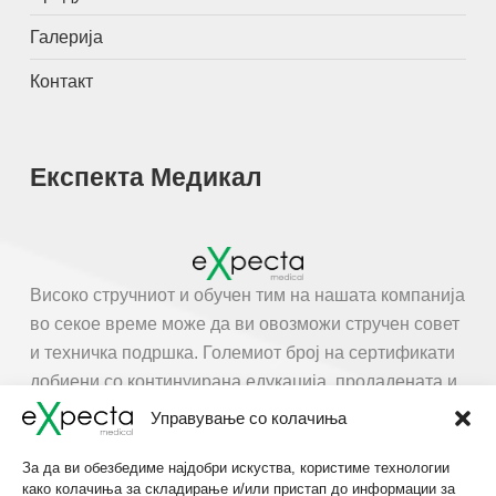
Галерија
Контакт
Експекта Медикал
Високо стручниот и обучен тим на нашата компанија
во секое време може да ви овозможи стручен совет
и техничка подршка. Големиот број на сертификати
добиени со континуирана едукација, продадената и
инсталирана апаратура говори за
Управување со колачиња
професионалноста и стручноста на вработените во
Експекта Медикал дооел.
За да ви обезбедиме најдобри искуства, користиме технологии
како колачиња за складирање и/или пристап до информации за