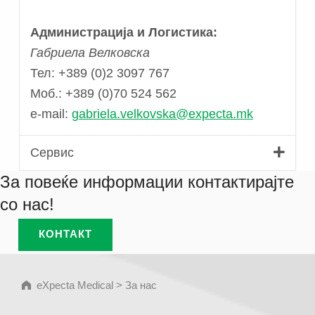
Администрација и Логистика:
Габриела Велковска
Тел: +389 (0)2 3097 767
Моб.: +389 (0)70 524 562
e-mail:
gabriela.velkovska@expecta.mk
Сервис
За повеќе информации контактирајте
со нас!
КОНТАКТ
Skip back to main navigation
eXpecta Medical
>
За нас