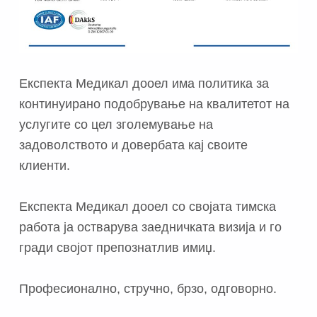
Експекта Медикал дооел има политика за
континуирано подобрување на квалитетот на
услугите со цел зголемување на
задоволството и довербата кај своите
клиенти.
Експекта Медикал дооел со својата тимска
работа ја остварува заедничката визија и го
гради својот препознатлив имиџ.
Професионално, стручно, брзо, одговорно.